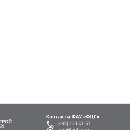
Контакты ФАУ «ФЦС»
(495) 133-01-57
info@faufcc.ru